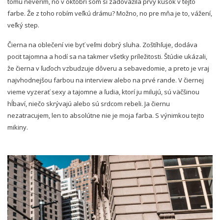
tomu neverím, no v októbri som si zadovážila prvý kúsok v tejto
farbe. Že z toho robím veľkú drámu? Možno, no pre mňa je to, vážení,
veľký step.
Čierna na oblečení vie byť veľmi dobrý sluha. Zoštíhľuje, dodáva
pocit tajomna a hodí sa na takmer všetky príležitosti. Štúdie ukázali,
že čierna v ľuďoch vzbudzuje dôveru a sebavedomie, a preto je vraj
najvhodnejšou farbou na interview alebo na prvé rande. V čiernej
vieme vyzerať sexy a tajomne a ľudia, ktorí ju milujú, sú väčšinou
hĺbaví, niečo skrývajú alebo sú srdcom rebeli. Ja čiernu
nezatracujem, len to absolútne nie je moja farba. S výnimkou tejto
mikiny.