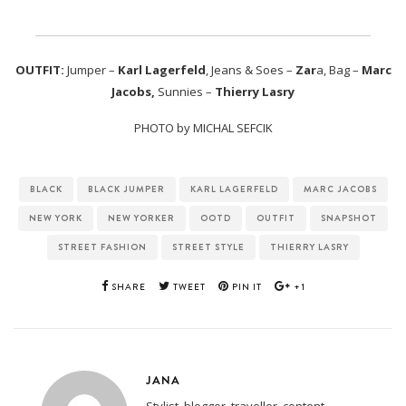
OUTFIT:
Jumper –
Karl Lagerfeld
, Jeans & Soes –
Zar
a, Bag –
Marc
Jacobs,
Sunnies –
Thierry Lasry
PHOTO by MICHAL SEFCIK
BLACK
BLACK JUMPER
KARL LAGERFELD
MARC JACOBS
NEW YORK
NEW YORKER
OOTD
OUTFIT
SNAPSHOT
STREET FASHION
STREET STYLE
THIERRY LASRY
SHARE
TWEET
PIN IT
+1
JANA