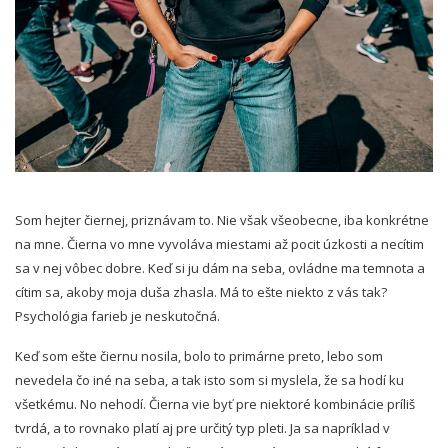
Som hejter čiernej, priznávam to. Nie však všeobecne, iba konkrétne
na mne. Čierna vo mne vyvoláva miestami až pocit úzkosti a necítim
sa v nej vôbec dobre. Keď si ju dám na seba, ovládne ma temnota a
cítim sa, akoby moja duša zhasla. Má to ešte niekto z vás tak?
Psychológia farieb je neskutočná.
Keď som ešte čiernu nosila, bolo to primárne preto, lebo som
nevedela čo iné na seba, a tak isto som si myslela, že sa hodí ku
všetkému. No nehodí. Čierna vie byť pre niektoré kombinácie príliš
tvrdá, a to rovnako platí aj pre určitý typ pleti. Ja sa napríklad v