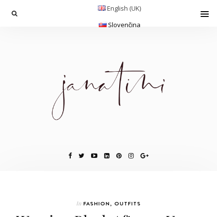
English (UK)
Slovenčina
In
FASHION
,
OUTFITS