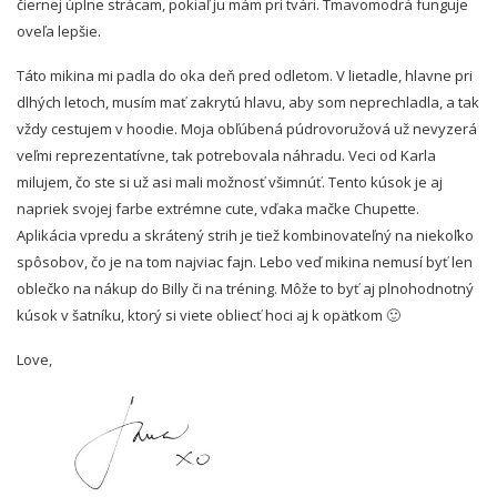
čiernej úplne strácam, pokiaľ ju mám pri tvári. Tmavomodrá funguje
oveľa lepšie.
Táto mikina mi padla do oka deň pred odletom. V lietadle, hlavne pri
dlhých letoch, musím mať zakrytú hlavu, aby som neprechladla, a tak
vždy cestujem v hoodie. Moja obľúbená púdrovoružová už nevyzerá
veľmi reprezentatívne, tak potrebovala náhradu. Veci od Karla
milujem, čo ste si už asi mali možnosť všimnúť. Tento kúsok je aj
napriek svojej farbe extrémne cute, vďaka mačke Chupette.
Aplikácia vpredu a skrátený strih je tiež kombinovateľný na niekoľko
spôsobov, čo je na tom najviac fajn. Lebo veď mikina nemusí byť len
oblečko na nákup do Billy či na tréning. Môže to byť aj plnohodnotný
kúsok v šatníku, ktorý si viete obliecť hoci aj k opätkom 🙂
Love,