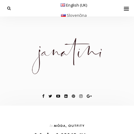
English (UK)
Slovenčina
In
MÓDA
,
OUTFITY