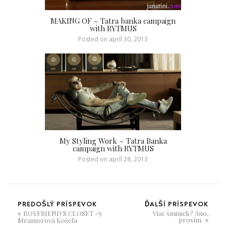
MAKING OF ~ Tatra banka campaign
with RYTMUS
Posted on
apríl 30, 2013
My Styling Work ~ Tatra Banka
campaign with RYTMUS
Posted on
apríl 28, 2013
PREDOŠLÝ PRÍSPEVOK
ĎALŠÍ PRÍSPEVOK
BOYFRIEND'S CLOSET #5
Viac šminiek? Áno,
prosím.
Mramorová Košeľa