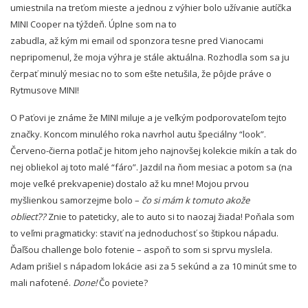
umiestnila na treťom mieste a jednou z výhier bolo užívanie autíčka
MINI Cooper na týždeň. Úplne som na to
zabudla, až kým mi email od sponzora tesne pred Vianocami
nepripomenul, že moja výhra je stále aktuálna. Rozhodla som sa ju
čerpať minulý mesiac no to som ešte netušila, že pôjde práve o
Rytmusove MINI!
O Paťovi je známe že MINI miluje a je veľkým podporovateľom tejto
značky. Koncom minulého roka navrhol autu špeciálny “look”.
Červeno-čierna potlač je hitom jeho najnovšej kolekcie mikín a tak do
nej obliekol aj toto malé “fáro”. Jazdil na ňom mesiac a potom sa (na
moje veľké prekvapenie) dostalo až ku mne! Mojou prvou
myšlienkou samorzejme bolo –
čo si mám k tomuto akože
obliecť??
Znie to pateticky, ale to auto si to naozaj žiada! Poňala som
to veľmi pragmaticky: staviť na jednoduchosť so štipkou nápadu.
Ďaľšou challenge bolo fotenie – aspoň to som si sprvu myslela.
Adam prišiel s nápadom lokácie asi za 5 sekúnd a za 10 minút sme to
mali nafotené.
Done!
Čo poviete?