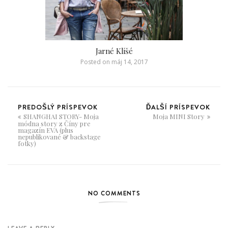
Jarné Klišé
Posted on
máj 14, 2017
PREDOŠLÝ PRÍSPEVOK
ĎALŠÍ PRÍSPEVOK
SHANGHAI STORY- Moja
Moja MINI Story
módna story z Číny pre
magazín EVA (plus
nepublikované & backstage
fotky)
NO COMMENTS