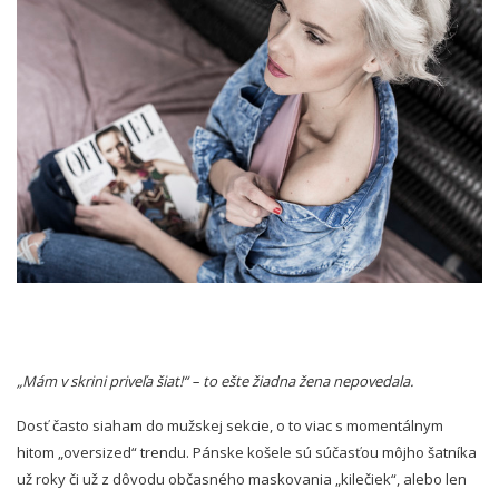
„Mám v skrini priveľa šiat!“ – to ešte žiadna žena nepovedala.
Dosť často siaham do mužskej sekcie, o to viac s momentálnym
hitom „oversized“ trendu. Pánske košele sú súčasťou môjho šatníka
už roky či už z dôvodu občasného maskovania „kilečiek“, alebo len