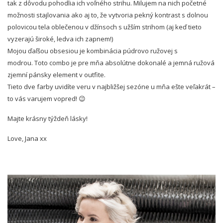
tak z dôvodu pohodlia ich voľného strihu. Milujem na nich početné
možnosti stajlovania ako aj to, že vytvoria pekný kontrast s dolnou
polovicou tela oblečenou v džínsoch s užším strihom (aj keď tieto
vyzerajú široké, ledva ich zapnem!)
Mojou ďaľšou obsesiou je kombinácia púdrovo ružovej s
modrou. Toto combo je pre mňa absolútne dokonalé a jemná ružová
zjemní pánsky element v outfite.
Tieto dve farby uvidíte veru v najbližšej sezóne u mňa ešte veľakrát –
to vás varujem vopred! 😉
Majte krásny týždeň lásky!
Love, Jana xx