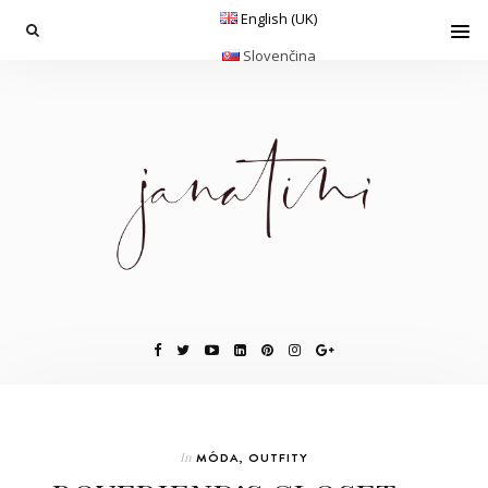
English (UK)
Slovenčina
In
MÓDA
,
OUTFITY