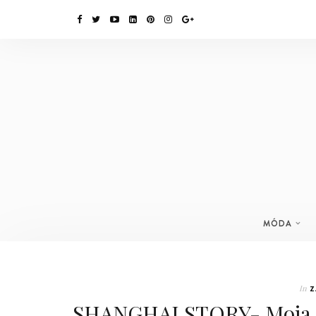
MÓDA
In
Z
SHANGHAI STORY- Moja m