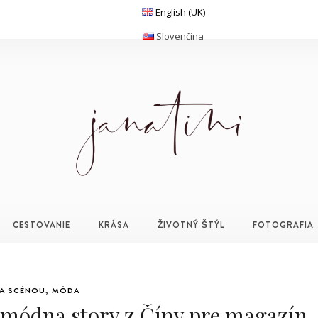
English (UK)
Slovenčina
CESTOVANIE
KRÁSA
ŽIVOTNÝ ŠTÝL
FOTOGRAFIA
A SCÉNOU
,
MÓDA
ódna story z Číny pre magazín