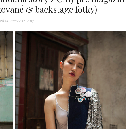
kované & backstage fotky)
ed on
marec 12, 2017