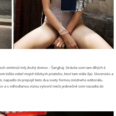
rokoch omrknúť môj druhý domov – Šanghaj. Strávila som tam dlhých 6
túžila vidieť mojich blízkych priateľov, ktorí tam stále žijú. Slovensko a
, napadlo mi prepojiť tieto dva svety formou módneho editoriálu.
ov a s odhodlanou víziou vytvoriť niečo jedinečné som nasadla do