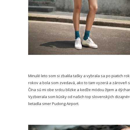
Minulé leto som si zbalila tašky a vybrala sa po piatich 
rokov a bola som zvedavá, ako to tam vyzerá a zároveň som 
Čína sú mi obe srdcu
blízke a keďže módou žijem a dýcham
Vyzbierala som kúsky od našich top slovenských dizajnér
lietadla smer Pudong Airport.