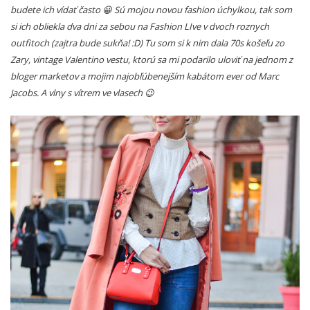
budete ich vídať často 😀 Sú mojou novou fashion úchylkou, tak som
si ich obliekla dva dni za sebou na Fashion LIve v dvoch roznych
outfitoch (zajtra bude sukňa! :D) Tu som si k nim dala 70s košeľu zo
Zary, vintage Valentino vestu, ktorú sa mi podarilo uloviť na jednom z
bloger marketov a mojim najobľúbenejším kabátom ever od Marc
Jacobs. A vlny s vítrem ve vlasech 😉