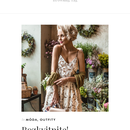
In
MÓDA
,
OUTFITY
Rozkvitnite!