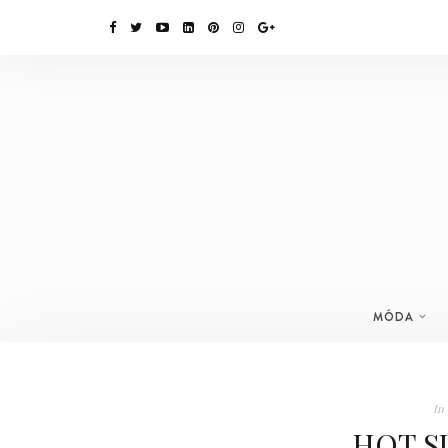
MÓDA
In
HOT S