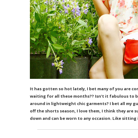
It has gotten so hot lately, I bet many of you are co
waiting for all these months?? Isn’t it fabulous to 
around in lightweight chic garments? I bet all my
gu
off the shorts season, I love them, I think they are
down and can be worn to any occasion. Like sitting 