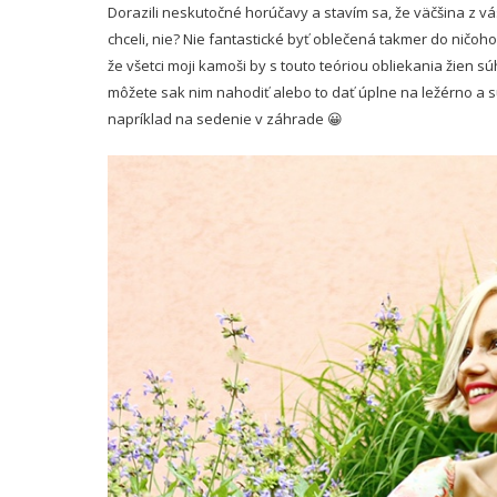
Dorazili neskutočné horúčavy a stavím sa, že väčšina z vás
chceli, nie? Nie fantastické byť oblečená takmer do ničoh
že všetci moji kamoši by s touto teóriou obliekania žien sú
môžete sak nim nahodiť alebo to dať úplne na ležérno a sú
napríklad na sedenie v záhrade 😀