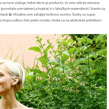
 sa na to sťažuje, haha! Ale to je predsa to, čo sme celé tie mesiace
o (povedala som takmer) a hopkať si v ľahúčkych materiáloch? Stavím sa,
hlasili 😀 Oficiálne som zahájila šortkovú sezónu. Šortky sú super,
 mojou voľbou čislo jeden na leto. Hodia sa na akúkoľvek príležitosť –