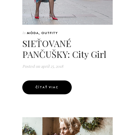
In
MÓDA
,
OUTFITY
SIEŤOVANÉ
PANČUŠKY: City Girl
Posted on
apríl 25, 2018
ČÍTAŤ VIAC