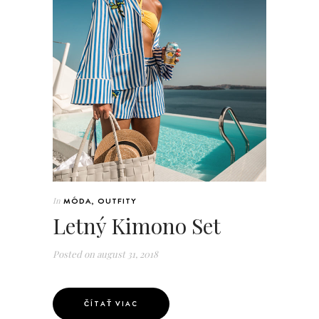
In
MÓDA
,
OUTFITY
Letný Kimono Set
Posted on
august 31, 2018
ČÍTAŤ VIAC