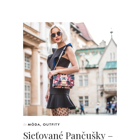
In
MÓDA
,
OUTFITY
Sieťované Pančušky –