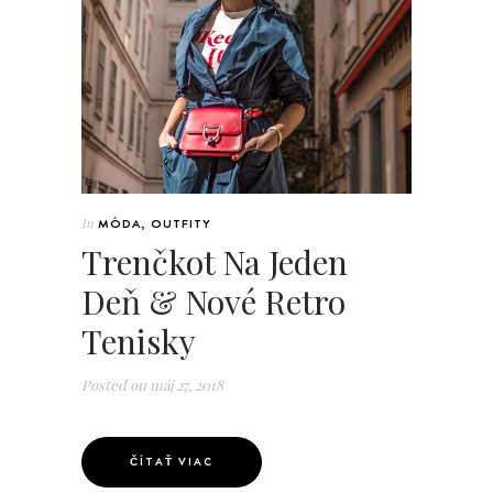
In
MÓDA
,
OUTFITY
Trenčkot Na Jeden
Deň & Nové Retro
Tenisky
Posted on
máj 27, 2018
ČÍTAŤ VIAC