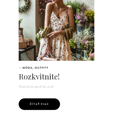
In
MÓDA
,
OUTFITY
Rozkvitnite!
Posted on
apríl 18, 2018
ČÍTAŤ VIAC