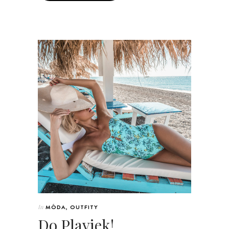
In
MÓDA
,
OUTFITY
Do Plaviek!