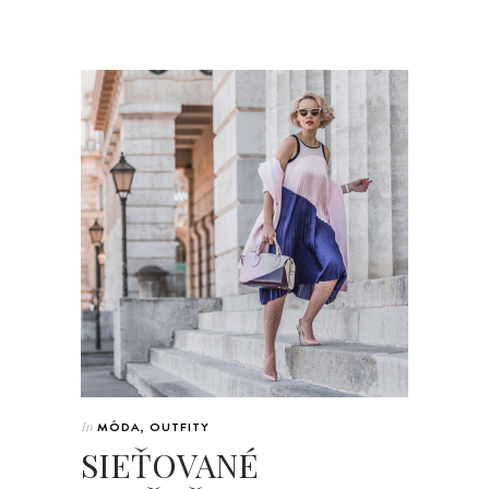
In
MÓDA
,
OUTFITY
SIEŤOVANÉ