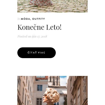
In
MÓDA
,
OUTFITY
Konečne Leto!
Posted on
jún 17, 2018
ČÍTAŤ VIAC