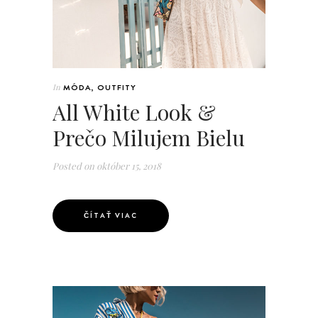
In
MÓDA
,
OUTFITY
All White Look &
Prečo Milujem Bielu
Posted on
október 15, 2018
ČÍTAŤ VIAC