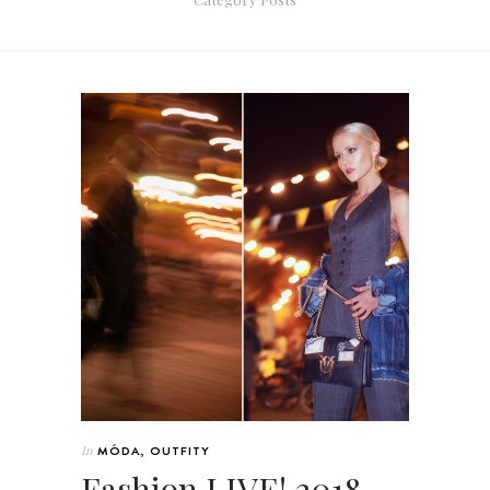
In
MÓDA
,
OUTFITY
Fashion LIVE! 2018 –