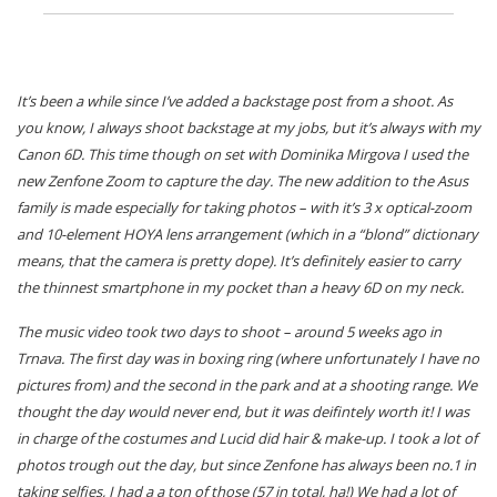
It’s been a while since I’ve added a backstage post from a shoot. As
you know, I always shoot backstage at my jobs, but it’s always with my
Canon 6D. This time though on set with Dominika Mirgova I used the
new Zenfone Zoom to capture the day. The new addition to the Asus
family is made especially for taking photos – with it’s 3 x optical-zoom
and 10-element HOYA lens arrangement (which in a “blond” dictionary
means, that the camera is pretty dope). It’s definitely easier to carry
the thinnest smartphone in my pocket than a heavy 6D on my neck.
The music video took two days to shoot – around 5 weeks ago in
Trnava. The first day was in boxing ring (where unfortunately I have no
pictures from) and the second in the park and at a shooting range. We
thought the day would never end, but it was deifintely worth it! I was
in charge of the costumes and Lucid did hair & make-up. I took a lot of
photos trough out the day, but since Zenfone has always been no.1 in
taking selfies, I had a a ton of those (57 in total, ha!) We had a lot of