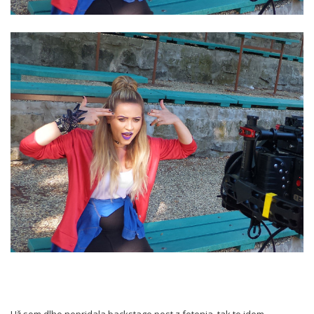
Už som dlho nepridala backstage post z fotenia, tak to idem