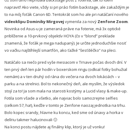
napraviť! Ako viete, vždy si pri práci fotím backstage, ale zakaždým je
to na môj foťák Canon 6D. Tentokrát som ho ale pri natáčaní nového
videoklipu Dominiky Mirgovej
vymenila za nový
Zenfone Zoom
.
Novinka od Asus-u je zameraná práve na fotenie, má 3x optické
priblíženie a 10-prvkový objektív HOYA (čo v “blond” preklade
znamená, že foťák je mega nadupaný). Je určite jednoduchšie nosiť
vo vačku najštíhlejší smartfón, ako ťažké “šesťdéčko” na pleci.
Natáčalo sa niečo pred vyše mesiacom v Trnave počas dvoch dní. V
ten prvý deň len pár hodín v boxerskom ringu (odkial fotky bohužial
nemám) a v ten druhý od rána do večera na dvoch lokáciách – v
parku a na strelnici. Bol to nekonečný deň, ale myslím, že výsledok
stojí za to! Ja som mala na starosti kostýmy a Lucid vlasy & make-up.
Fotila som všade a všetko, ale najviac bolo samozrejme selfies
(celkom 57, ha!), keďže v tomto je Zenfone naozaj jednotka na trhu.
Bolo kopec srandy, hlavne ku koncu, ked sme od únavy a horka v
delíriu takmer halucinovali 🙂
Na konci postu nájdete aj finálny klip, ktorý je už vonku!