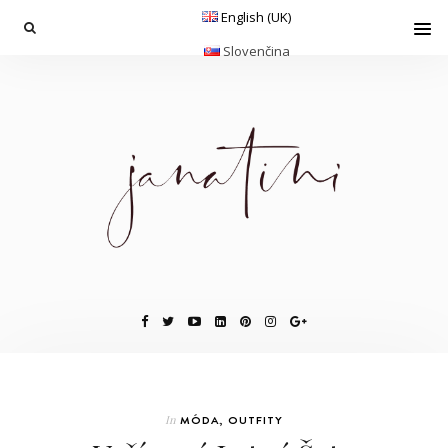
English (UK)
Slovenčina
In
MÓDA
,
OUTFITY