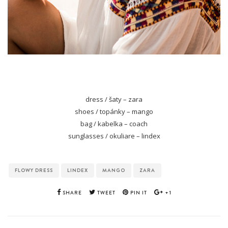
dress / šaty – zara
shoes / topánky – mango
bag / kabelka – coach
sunglasses / okuliare – lindex
FLOWY DRESS
LINDEX
MANGO
ZARA
SHARE
TWEET
PIN IT
+1