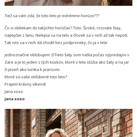
Tiež sa vám zdá, že toto leto je extrémne horúce???
Čo si obliekam do takýchto horúčav? Toto. Široké, rozviate štay,
najlepšie z ľanu. Nelepia sa na telo a človek sa v nich až tak nepotí.
Tak isto sa v nich dá chodiť bez podprsneky, čo ja v lete
jednoznačne obľubujem :DTieto šaty som našla počas výpredajov v
Zare a je to jeden z tých kúskov, ktoré v lete slúžia ako šaty a na jar
či jeseň ako tunika k jeansom.
Ktoré sú vaše obĺúbené toto leto?
Prajem krásny víkend!
Jana xoxo
Jana xoxo