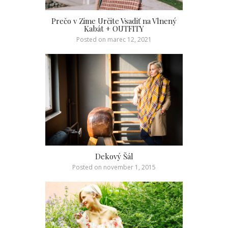
Prečo v Zime Určite Vsadiť na Vlnený
Kabát + OUTFITY
Posted on
marec 12, 2021
Dekový Šál
Posted on
november 1, 2015