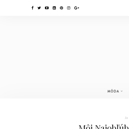
MÓDA
In
Môj Najobľúb