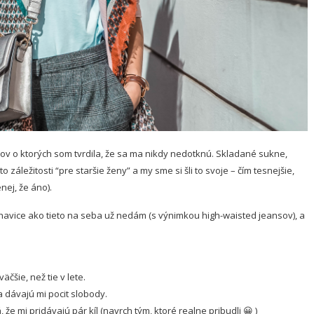
ov o ktorých som tvrdila, že sa ma nikdy nedotknú. Skladané sukne,
 záležitosti “pre staršie ženy” a my sme si šli to svoje – čím tesnejšie,
nej, že áno).
ohavice ako tieto na seba už nedám (s výnimkou high-waisted jeansov), a
čšie, než tie v lete.
 dávajú mi pocit slobody.
e mi pridávajú pár kíl (navrch tým, ktoré realne pribudli 😀 )