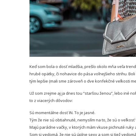
Keď som bola o dosť mladšia, prešlo okolo mňa veľa trend
hrubé opätky, či nohavice do pása voľnejšieho strihu. Boli to
tým lepšie (mali sme zároveň o dve konfekčné veľkosti me
Už som zrejme aj ja dnes tou “staršou ženou”, lebo iné n
to z viacerých dôvodov:
Sú momentálne dosť IN. To je jasné.
Tým že nie sú obtiahnuté, nemyslím na to, že sú o veľkosť vä
Majú parádne vačky, v ktorých mám vkuse pichnuté ruky a
Som si vedomá, že nie sú úplne sexy a som si tiež vedomá, ž