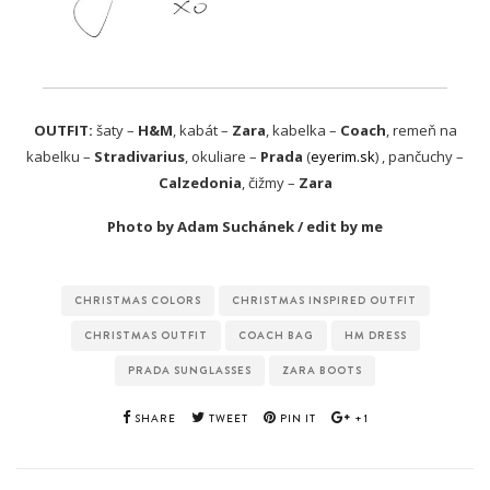
OUTFIT:
šaty –
H&M
, kabát –
Zara
, kabelka –
Coach
, remeň na
kabelku –
Stradivarius
, okuliare –
Prada
(
eyerim.sk
) , pančuchy –
Calzedonia
, čižmy –
Zara
Photo by Adam Suchánek / edit by me
CHRISTMAS COLORS
CHRISTMAS INSPIRED OUTFIT
CHRISTMAS OUTFIT
COACH BAG
HM DRESS
PRADA SUNGLASSES
ZARA BOOTS
SHARE
TWEET
PIN IT
+1