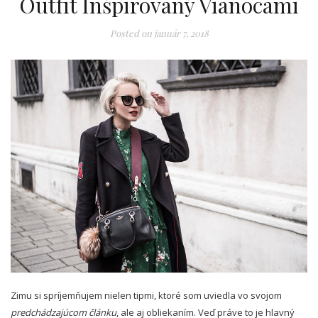
Outfit Inšpirovaný Vianocami
Posted on
január 7, 2018
Zimu si spríjemňujem nielen tipmi, ktoré som uviedla vo svojom
predchádzajúcom článku
, ale aj obliekaním. Veď práve to je hlavný