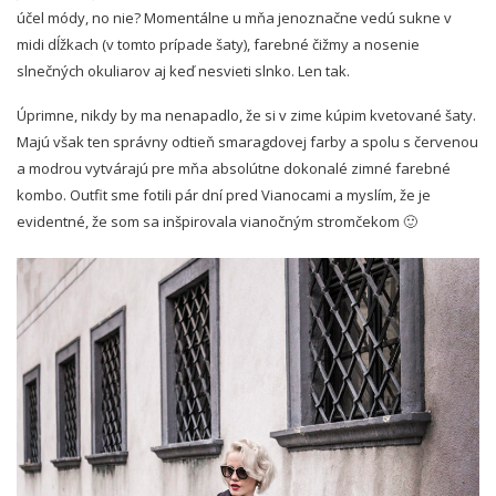
účel módy, no nie? Momentálne u mňa jenoznačne vedú sukne v
midi dĺžkach (v tomto prípade šaty), farebné čižmy a nosenie
slnečných okuliarov aj keď nesvieti slnko. Len tak.
Úprimne, nikdy by ma nenapadlo, že si v zime kúpim kvetované šaty.
Majú však ten správny odtieň smaragdovej farby a spolu s červenou
a modrou vytvárajú pre mňa absolútne dokonalé zimné farebné
kombo. Outfit sme fotili pár dní pred Vianocami a myslím, že je
evidentné, že som sa inšpirovala vianočným stromčekom 🙂