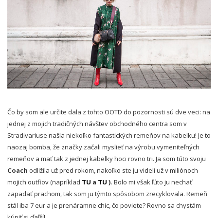
Čo by som ale určite dala z tohto OOTD do pozornosti sú dve veci: na
jednej z mojich tradičných návštev obchodného centra som v
Stradivariuse našla niekoľko fantastických remeňov na kabelku! Je to
naozaj bomba, že značky začali myslieť na výrobu vymeniteľných
remeňov a mať tak z jednej kabelky hoci rovno tri. Ja som túto svoju
Coach
odližila už pred rokom, nakoľko ste ju videli už v miliónoch
mojich outfiov (napríklad
TU
a
TU
)
. Bolo mi však ľúto ju nechať
zapadať prachom, tak som ju týmto spôsobom zrecyklovala. Remeň
stál iba 7 eur a je prenáramne chic, čo poviete? Rovno sa chystám
kúpiť si ďaľší!