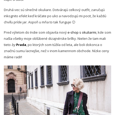
Druhá vec sú slnečné okuliare. Dotvárajú celkový outfit, zaručujú
inkognito efekt keď kráčate po ulici a navodzujú mi pocit, že každú
chvíľu príde jar. Aspoň u mňa to tak funguje 🙂
Pred výletom do Indie som objavila nový
e-shop s okuliarmi
, kde som
našla všetky moje obľúbené dizajnérske brílky. Nielen že tam mali
tieto
by
Prada
, po ktorých som túžila od leta, ale boli dokonca o
značnú sumu lacnejšie, než v inom kamennom obchode. Nízke ceny
máme radi!!