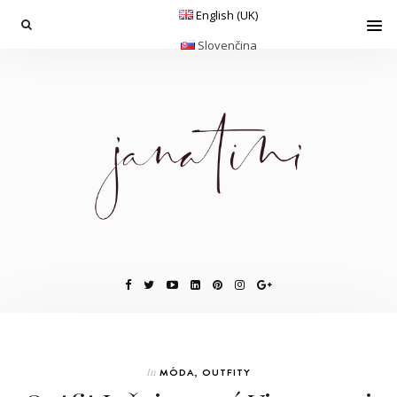
English (UK)
Slovenčina
In
MÓDA
,
OUTFITY