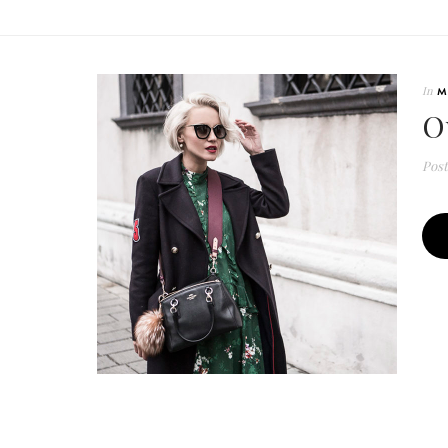
In
M
O
Pos