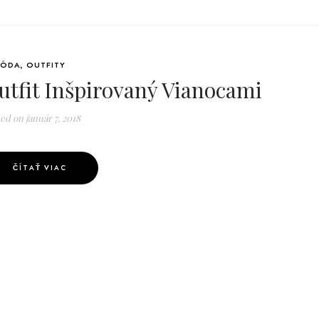
ÓDA
,
OUTFITY
utfit Inšpirovaný Vianocami
ted on
január 7, 2018
ČÍTAŤ VIAC