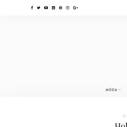
MÓDA
In
Ho