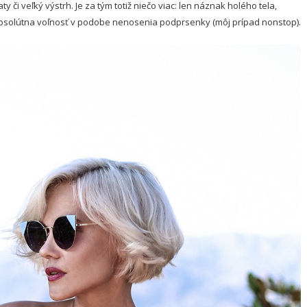
aty či veľký výstrh. Je za tým totiž niečo viac: len náznak holého tela,
absolútna voľnosť v podobe nenosenia podprsenky (môj prípad nonstop).