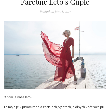
Farebné Leto s Cuplé
Posted on
jún 18, 2017
O čom je vaše leto?
To moje je v prvom rade o zážitkoch, výletoch, o dlhých večeroch pri