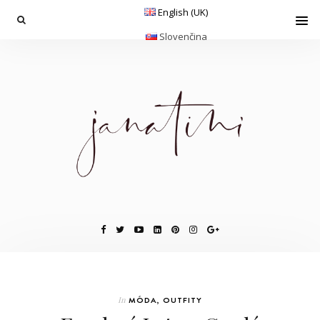
English (UK)
Slovenčina
In
MÓDA
,
OUTFITY