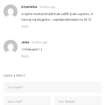
DOMINIKA
9 rokov ago
•
si úplne neskutočnáá!! Inak valíííš :)) ale superko, si
naozaj naj blogerka – najinšpiratívnejšia na SK 🙂
Reply
JANA
9 rokov ago
•
<3 Dakujem ! :)
Reply
LEAVE A REPLY