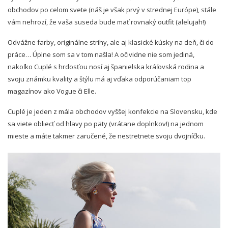
obchodov po celom svete (náš je však prvý v strednej Európe), stále
vám nehrozí, že vaša suseda bude mať rovnaký outfit (alelujah!)
Odvážne farby, originálne strihy, ale aj klasické kúsky na deň, či do
práce… Úplne som sa v tom našla! A očividne nie som jediná,
nakoľko Cuplé s hrdosťou nosí aj španielska kráľovská rodina a
svoju známku kvality a štýlu má aj vďaka odporúčaniam top
magazínov ako Vogue či Elle.
Cuplé je jeden z mála obchodov vyššej konfekcie na Slovensku, kde
sa viete obliecť od hlavy po päty (vrátane doplnkov!) na jednom
mieste a máte takmer zaručené, že nestretnete svoju dvojníčku.