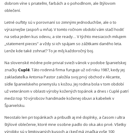
dobrom víne s priateľmi, farbách a o pohodlnom, ale štýlovom
oblečení.
Letné ouftity sú v porovnaní so zimnými jednoduchšie, ale o to
výraznejšie (aspoň u mňa). V tomto ročnom období vám stačí hodiť
na seba jeden kus odevu, a ste ready… V týchto mesiacoch milujem
„statement pieces” a vždy si ich spájam so zážitkami daného leta.
Lenže kde také zohnať? To je môj každoročný boj.
Na slovenské módne pole privial svieži vánok v podobe španielskej
značky
Cuplé
. Táto rodinná firma funguje už od roku 1987, kedy jej
zakladateľka Antonia Pastor založila svoj prvý obchod v Alicante,
sídle španielskeho priemyslu s kožou. Jej rodina bola v tom období
už veteránom v oblasti výroby kožených topánok a dnes i Cuplé patrí
medzi top 10 výrobcov handmade koženej obuvi a kabeliek v
Španielsku.
Neostalo len pri topánkach a pribudli aj iné doplnky, a časom i ultra
štýlové oblečenie, ktoré mne osobne padlo do oka ako prvé. Všetky
výrobky sú v limitovaných kusoch a i keď má značka vyše 100