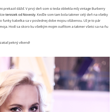
mi prekazil dážď. V prvý deň som si teda obliekla môj vintage Burberry
ície
tenisiek od Novesty
. Keďže som tam bola takmer celý deň na všetky
to funky kabelka sa v poslednej dobe mojou oľúbenou. Už je to pár
ť moja. Hodí sa skoro ku všetkým mojim outfitom a takmer všetci sa na ňu
 zatiaľ pekný víkend!