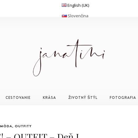
English (UK)
Slovenčina
CESTOVANIE
KRÁSA
ŽIVOTNÝ ŠTÝL
FOTOGRAFIA
MÓDA
,
OUTFITY
! – OUTFIT – Deň I.