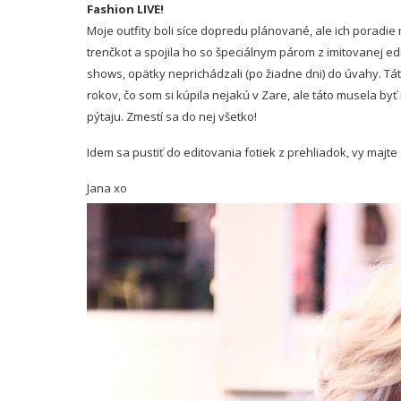
Fashion LIVE!
Moje outfity boli síce dopredu plánované, ale ich poradie 
trenčkot a
spojila ho so špeciálnym párom z imitovanej ed
shows, opätky neprichádzali (po žiadne dni) do úvahy. Tá
rokov, čo som si kúpila nejakú v Zare, ale táto musela by
pýtaju. Zmestí sa do nej všetko!
Idem sa pustiť do editovania fotiek z prehliadok, vy majte
Jana xo