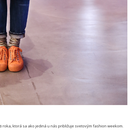
roka, ktorá sa ako jediná u nás približuje svetovým fashion weekom.