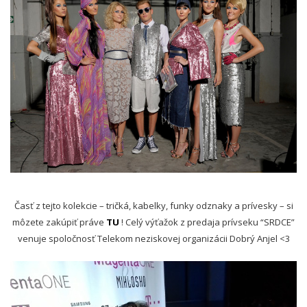
Časť z tejto kolekcie – tričká, kabelky, funky odznaky a prívesky – si
môzete zakúpiť práve
TU
! Celý výťažok z predaja prívseku “SRDCE”
venuje spoločnosť Telekom neziskovej organizácii Dobrý Anjel <3