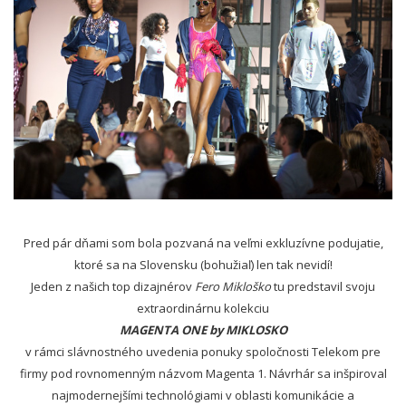
Pred pár dňami som bola pozvaná na veľmi exkluzívne podujatie,
ktoré sa na Slovensku (bohužiaľ) len tak nevidí!
Jeden z našich top dizajnérov
Fero Mikloško
tu predstavil svoju
extraordinárnu kolekciu
MAGENTA ONE by MIKLOSKO
v rámci slávnostného
uvedenia ponuky spoločnosti Telekom pre
firmy pod rovnomenným názvom Magenta 1. Návrhár sa inšpiroval
najmodernejšími technológiami v oblasti komunikácie a