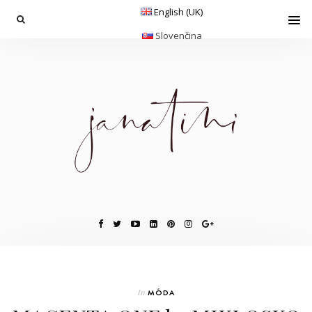
English (UK)
Slovenčina
In
MÓDA