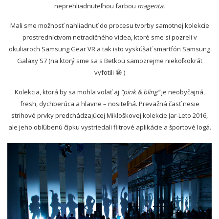
neprehliadnuteľnou farbou
magenta.
Mali sme možnosť nahliadnuť do procesu tvorby samotnej kolekcie
prostredníctvom netradičného videa, ktoré sme si pozreli v
okuliaroch Samsung Gear VR a tak isto vyskúšať smartfón Samsung
Galaxy S7 (na ktorý sme sa s Betkou samozrejme niekoľkokrát
vyfotili 😀 )
Kolekcia, ktorá by sa mohla volať aj
“pink & bling”
je neobyčajná,
fresh, dychberúca a hlavne – nositeľná. Prevažná časť nesie
strihové prvky predchádzajúcej Mikloškovej kolekcie Jar-Leto 2016,
ale jeho obľúbenú čipku vystriedali flitrové aplikácie a športové logá.