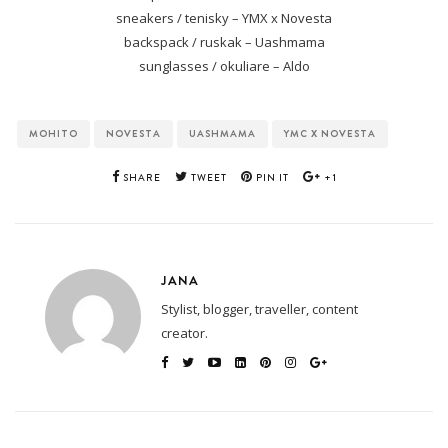
sneakers / tenisky – YMX x Novesta
backspack / ruskak – Uashmama
sunglasses / okuliare – Aldo
MOHITO
NOVESTA
UASHMAMA
YMC X NOVESTA
SHARE
TWEET
PIN IT
+1
JANA
Stylist, blogger, traveller, content
creator.