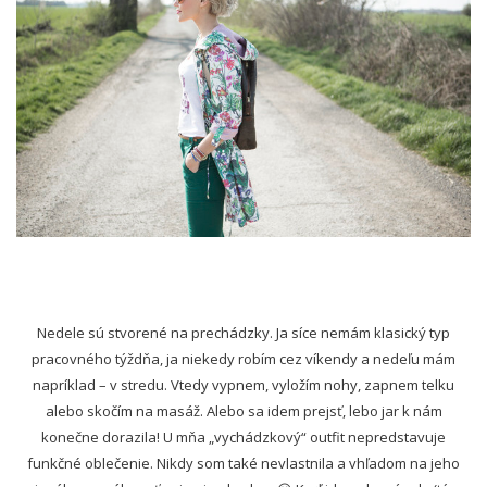
Nedele sú stvorené na prechádzky. Ja síce nemám klasický typ
pracovného týždňa, ja niekedy robím cez víkendy a nedeľu mám
napríklad – v stredu. Vtedy vypnem, vyložím nohy, zapnem telku
alebo skočím na masáž. Alebo sa idem prejsť, lebo jar k nám
konečne dorazila! U mňa
„vychádzkový“ outfit nepredstavuje
funkčné oblečenie. Nikdy som také nevlastnila a vhľadom na jeho