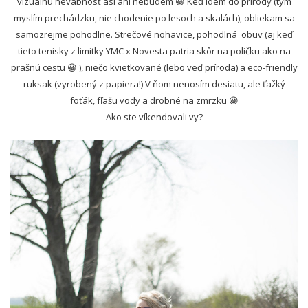
vizuálnu nevábnosť asi ani nebudem 😀 Keď idem do prírody (tým
myslím prechádzku, nie chodenie po lesoch a skalách), obliekam sa
samozrejme pohodlne. Strečové nohavice, pohodlná obuv (aj keď
tieto tenisky z limitky YMC x Novesta patria skôr na poličku ako na
prašnú cestu 😀 ), niečo kvietkované (lebo veď príroda) a eco-friendly
ruksak (vyrobený z papiera!) V ňom nenosím desiatu, ale ťažký
foťák, fľašu vody a drobné na zmrzku 😀
Ako ste víkendovali vy?