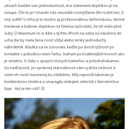
uliciach badám viac jednoduchosti, éra statement doplnkov je na
ústupe. Čím to je? Unavilo nás neustále rozmýšľanie čím rozbiť ten, či
oný outfit? U mňa je to možno aj profesionálnou deformáciou, denné
triedenie a balenie doplnkov na fotenia spôsobilo, že ich mám plné
zuby 🙂 Maximum čo si dám v týchto dňoch na seba sú náušnice do
ucha (tie by mala žena nosiť vždy) alebo tenký jednoduchý
náhrdelník. Bižutka sa mi zunovala, keďže po dvoch týžnoch po
kontakte s pokožkou mení farbu. Siaham po kvalitnejších kovoch ako
je striebro, či zlato v spojení rôznych kameňov a polodrahokamov.
Sú nadčasové, pri správnej starostlivosti vám vydržia večnosť a
viete ich nosiť viacmenej ku všetkému. Môj najnovší talizman je
kombináciou striebra a smaragdu (milujem zelenú!) z klenotníctva
Eppi. Aký je ten váš? 😉