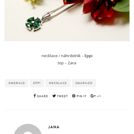
necklace / náhrdelník –
Eppi
top – Zara
EMERALD
EPPI
NECKLACE
SMARAGD
SHARE
TWEET
PIN IT
+1
JANA