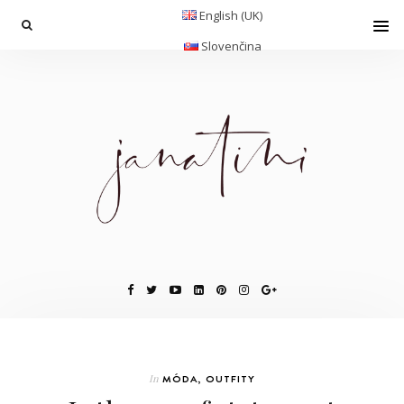
English (UK)
Slovenčina
In
MÓDA
,
OUTFITY