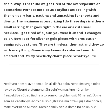
shelf. Why is that? Did we get tired of the overexposure of
accesories?
Perhaps me also as a stylist I am dealing with
then on daily basis, packing and unpacking for shoots and
clients. The maximum accessorizing I do these days is either a
small earring that goes right in the ear or a cute small
necklace. I got tired of bijoux, you wear it 3x and it changes
color. Now I opt for silver or gold pieces with precious or
semiprecious stones. They are timeless, they last and they go
with everything. Green is my favourite color so I went for
emerald and it’s my new lucky charm piece. What’s yours?
Nedávno som si uvedomila, že už dlhžiu dobu nenosím svoje toľko
rokov obľúbené statement náhrdelníky, masívne náramky
(respektíve vôbec žiadne a to som ich zvykla nosiť 10 naraz). Úplne
som sa vzdala vysiacich náušníc (strašne ma otravujú) a dokonca aj
moje oversized Michael Kors hodinky sedia doma na polici. Aj v