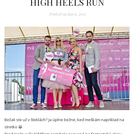
HIGH HEELS RUN
Posted on
jún 9, 2015
Bežali ste už v šteklách? Ja úplne bežne, keď meškám napríklad na
stretko 😀
Pred niečo vyše týždňom som bola pozvaná na fantastickú akciu