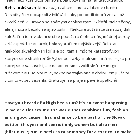
Beh v lodičkách
,
ktorý spája zábavu, módu a hlavne charitu.
Desiatky žien docupkali v ihličkách, aby podporili dobrú vec a
zažili
skvelý deň v Eurovea so známymi osobnosťami. Súťažili nielen ženy,
ale aj muži a bežalo sa aj so psíkmi! Niektoré súťažiace si naozaj dali
záležať na tom, v akom outfite pobežia a úlohou nás, módnej poroty
z Nákupných maniačok, bolo vybrať ten najštýlovejší. Bolo tam
niekoľko skvelých variácií, ale boli tam aj módne katastrofy, pri
ktorých sme stratili reč 😀 Výber bol ťažký, mali sme finálnu trojku pri
ktorej sme sa zasekli, ale nakoniec sme zvolili slečnu v mega
ružovom tutu. Bolo to milé, pekne nastajlované a obdivujem ju, že to
v tomto vôbec zabehla. Gratulujem a prajem pevné opätky 😀
Have you heard of a High heels run? It’s an event happening
in major cities around the world that combines fun, fashion
and a good cause. I had a chance to be a part of the Slovak
edition this year and see not only women but also men
(hilarious!!!) run in heels to raise money for a charity. To make