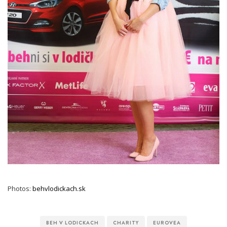
Photos:
behvlodickach.sk
BEH V LODICKACH
CHARITY
EUROVEA