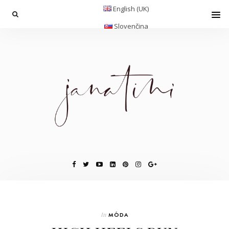
English (UK)
Slovenčina
In
MÓDA