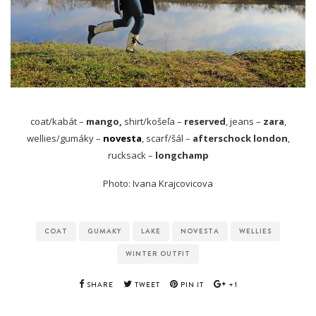
coat/kabát –
mango,
shirt/košeľa –
reserved
, jeans –
zara
,
wellies/gumáky –
novesta
, scarf/šál –
afterschock london
,
rucksack –
longchamp
Photo: Ivana Krajcovicova
COAT
GUMAKY
LAKE
NOVESTA
WELLIES
WINTER OUTFIT
SHARE
TWEET
PIN IT
+1