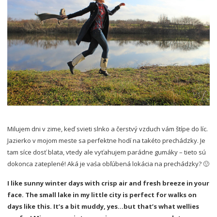
Milujem dni v zime, keď svieti slnko a čerstvý vzduch vám štípe do líc.
Jazierko v mojom meste sa perfektne hodí na takéto prechádzky. Je
tam síce dosť blata, vtedy ale vyťahujem parádne gumáky – tieto sú
dokonca zateplené! Aká je vaśa obľúbená lokácia na prechádzky? 🙂
I like sunny winter days with crisp air and fresh breeze in your
face. The small lake in my little city is perfect for walks on
days like this. It’s a bit muddy, yes…but that’s what wellies