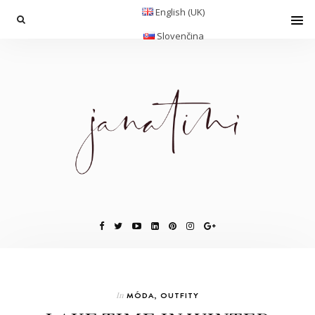
English (UK)
Slovenčina
In
MÓDA
,
OUTFITY