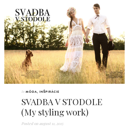
In
MÓDA
,
INŠPIRÁCIE
SVADBA V STODOLE
(My styling work)
Posted on
august 11, 2015