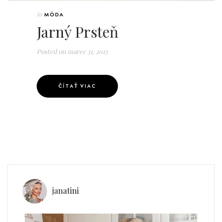
In
MÓDA
Jarný Prsteň
Posted on
marec 31, 2015
ČÍTAŤ VIAC
janatini