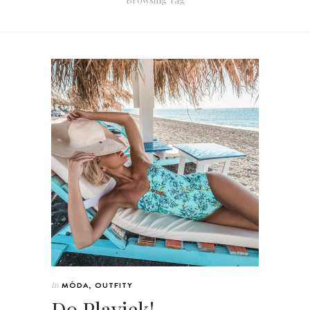
In
MÓDA
,
OUTFITY
Do Plaviek!