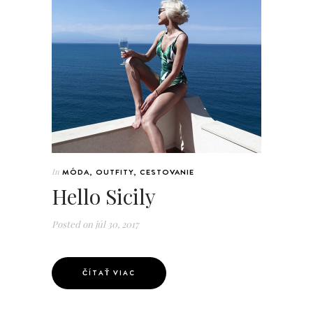
In
MÓDA
,
OUTFITY
,
CESTOVANIE
Hello Sicily
Posted on
júl 30, 2017
ČÍTAŤ VIAC