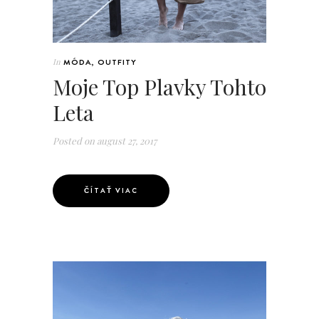
In
MÓDA
,
OUTFITY
Moje Top Plavky Tohto
Leta
Posted on
august 27, 2017
ČÍTAŤ VIAC