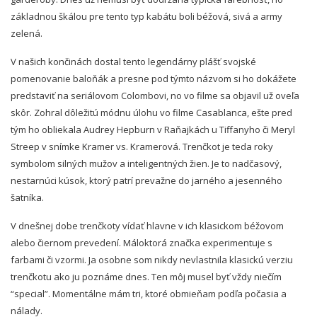
základnou škálou pre tento typ kabátu boli béžová, sivá
a army
zelená.
V našich končinách dostal tento legendárny plášť
svojské
pomenovanie baloňák a presne pod týmto názvom si ho dokážete
predstaviť
na seriálovom Colombovi, no vo filme sa objavil už
oveľa
skôr. Zohral dôležitú
módnu úlohu vo filme Casablanca, ešte pred
tým ho obliekala Audrey Hepburn v Raňajkách u Tiffanyho či Meryl
Streep v snímke Kramer vs. Kramerová. Trenčkot je teda roky
symbolom silných mužov a inteligentných žien. Je to nadčasový,
nestarnúci kúsok, ktorý
patrí
prevažne do jarného a jesenného
šatníka.
V dnešnej dobe trenčkoty vídať
hlavne v ich klasickom béžovom
alebo čiernom prevedení. Máloktorá
značka experimentuje s
farbami či vzormi. Ja osobne som nikdy nevlastnila klasickú
verziu
trenčkotu ako ju poznáme dnes. Ten môj musel byť
vždy niečím
“special”. Momentálne mám tri, ktoré
obmieňam podľa počasia a
nálady.