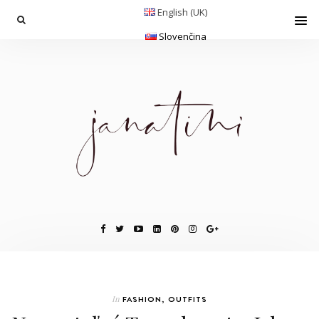
English (UK)
Slovenčina
In
FASHION
,
OUTFITS