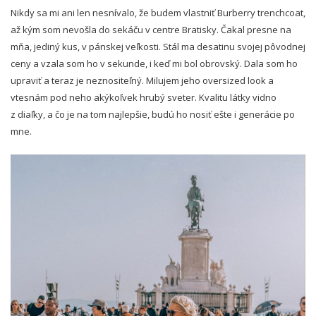
Nikdy sa mi ani len nesnívalo, že budem vlastniť Burberry trenchcoat,
až kým som nevošla do sekáču v centre Bratisky. Čakal presne na
mňa, jediný kus, v pánskej veľkosti. Stál ma desatinu svojej pôvodnej
ceny a vzala som ho v sekunde, i keď mi bol obrovský. Dala som ho
upraviť a teraz je neznositeľný. Milujem jeho oversized look a
vtesnám pod neho akýkoľvek hrubý sveter. Kvalitu látky vidno
z diaľky, a čo je na tom najlepšie, budú ho nosiť ešte i generácie po
mne.