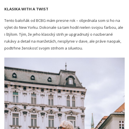
KLASIKA WITH A TWIST
Tento baloňák od BCBG mám presne rok – objednala som si ho na
výlet do New Yorku. Dokonale sa tam hodil nielen svojou farbou, ale
i štýlom. Tým, že jeho klasický strih je upgradnutý o nazberané
rukávy a detail na manžetách, nesplynie v dave, ale práve naopak,
podtrhne ženskosť svojim strihom a siluetou.