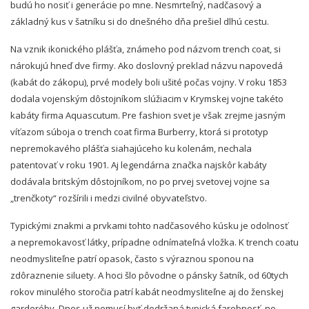
budú ho
nosiť
i generácie po mne. Nesmrteľný, nadčasový
a
základný
kus v šatníku si do dnešného dňa prešiel dlhú
cestu.
Na vznik ikonického plášťa, známeho pod názvom trench coat, si
nárokujú
hneď
dve firmy. Ako doslovný
preklad názvu napovedá
(kabát do zákopu), prvé
modely boli ušité
počas vojny. V roku 1853
dodala vojenským dôstojníkom slúžiacim v Krymskej vojne takéto
kabáty firma Aquascutum. Pre fashion svet je však zrejme jasným
víťazom súboja o trench coat firma Burberry, ktorá
si prototyp
nepremokavého plášťa siahajúceho ku kolenám, nechala
patentovať
v roku 1901. Aj legendárna značka najskôr kabáty
dodávala britským dôstojníkom, no po prvej svetovej vojne sa
„trenčkoty“
rozšírili i medzi civilné
obyvateľstvo.
Typickými znakmi a prvkami tohto nadčasového kúsku je odolnosť
a nepremokavosť
látky, prípadne odnímateľná
vložka. K trench coatu
neodmysliteľne patrí
opasok, často s výraznou sponou na
zdôraznenie siluety. A hoci šlo pôvodne o pánsky šatník, od 60tych
rokov minulého storočia patrí
kabát neodmysliteľne aj do ženskej
garderóby. Dnes už
nemusí
byť
dodržaná
typická
farebnosť, no