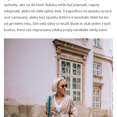
spôsoby, ako sa dá nosiť. Rukávy môžu byť pripnuté, napoly
odopnuté, alebo ich dáte úplne dole. S kapsičkou na opasku vyzerá
cool zaviazaný, alebo bez opasku ležérne k teniskám. Mám ho len
od jari tohto roku, čiže veľa slávy si neužil. Bude to však jeden z tých
kúskov, ktorý vás neprestane vďaka svojej variabilite nikdy baviť.