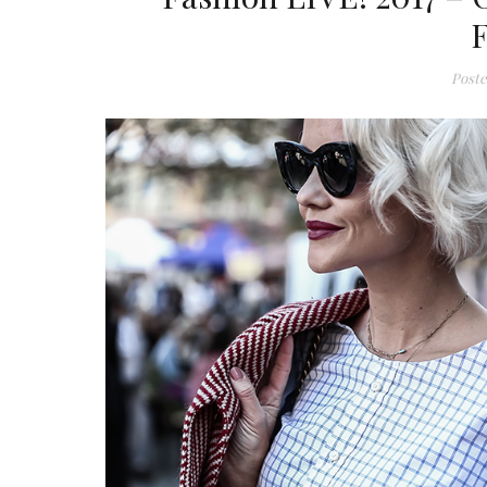
F
Poste