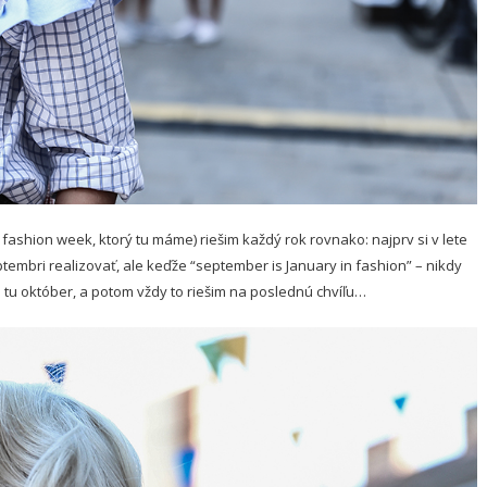
fashion week, ktorý tu máme) riešim každý rok rovnako: najprv si v lete
ptembri realizovať, ale keďže “september is January in fashion” – nikdy
u október, a potom vždy to riešim na poslednú chvíľu…