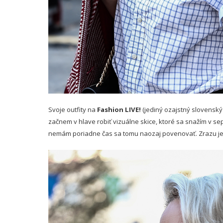
Svoje outfity na
Fashion LIVE!
(jediný ozajstný slovenský 
začnem v hlave robiť vizuálne skice, ktoré sa snažím v se
nemám poriadne čas sa tomu naozaj povenovať. Zrazu je t