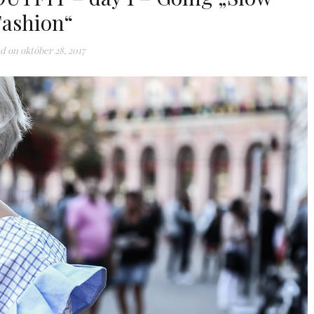
ashion“
d on
október 28, 2017