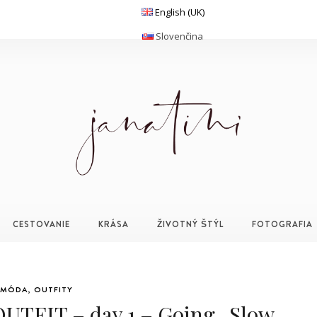
English (UK)
Slovenčina
CESTOVANIE
KRÁSA
ŽIVOTNÝ ŠTÝL
FOTOGRAFIA
MÓDA
,
OUTFITY
OUTFIT – day 1 – Going „Slow