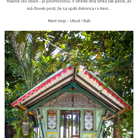
hlavne cez obed – je povinnosťou. V strede dňa slnko tak pečie, až
má človek pocit, že sa spáli dokonca i v tieni…
Next stop – Ubud / Bali