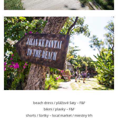
beach dress / plážové šaty – F&F
bikini / plavky – F&F
shorts / šortky – local market / miestny trh