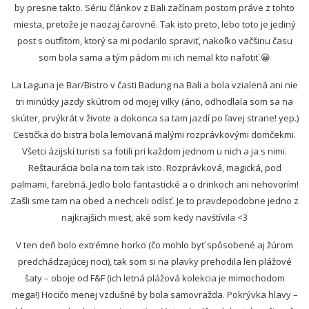
by presne takto. Sériu článkov z Bali začínam postom práve z tohto
miesta, pretože je naozaj čarovné. Tak isto preto,
lebo toto je jediný
post s outfitom, ktorý sa mi podarilo spraviť, nakoľko väčšinu času
som bola sama a tým pádom mi ich nemal kto nafotiť 😀
La Laguna je Bar/Bistro v časti Badung na Bali a bola vzialená ani nie
tri minútky jazdy skútrom od mojej vilky (áno, odhodlala som sa na
skúter, prvýkrát v živote a dokonca sa tam jazdí po ľavej strane! yep.)
Cestička do bistra bola lemovaná malými rozprávkovými domčekmi.
Všetci ázijskí turisti sa fotili pri každom jednom u nich a ja s nimi.
Reštaurácia bola na tom tak isto. Rozprávková, magická, pod
palmami, farebná. Jedlo bolo fantastické a o drinkoch ani nehovorím!
Zašli sme tam na obed a nechceli odísť. Je to pravdepodobne jedno z
najkrajšich miest, aké som kedy navśtívila <3
V ten deň bolo extrémne horko (čo mohlo byť spôsobené aj žúrom
predchádzajúcej noci), tak som si na plavky prehodila len plážové
šaty – oboje od F&F (ich letná plážová kolekcia je mimochodom
mega!) Hocičo menej vzdušné by bola samovražda. Pokrývka hlavy –