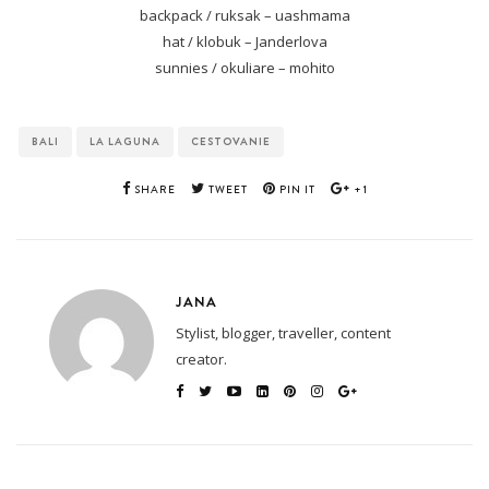
backpack / ruksak – uashmama
hat / klobuk – Janderlova
sunnies / okuliare – mohito
BALI
LA LAGUNA
CESTOVANIE
SHARE
TWEET
PIN IT
+1
JANA
Stylist, blogger, traveller, content
creator.