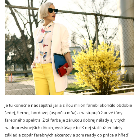
Je tu konečne naozajstná jar a s ňou milión farieb! Skončilo obdobie
šedej, čiernej, bordovej (aspoň u mňa) a nastupujú žiarivé tóny
farebného spektra. Žltá farba je zárukou dobrej nálady aj v tých
najdepresívnejšich dňoch, vyskúšajte to! K nej stačí už len biely
základ a zopár
farebných akcentov a som ready do práce a hňeď