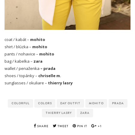
coat / kabát –
mohito
shirt / blúzka –
mohito
pants / nohavice –
mohito
bag / kabelka –
zara
wallet / penaženka
– prada
shoes / topánky –
chriselle m.
sunglasses / okuliare –
thierry lasry
COLORFUL
COLORS
DAY OUTFIT
MOHITO
PRADA
THIERRY LASRY
ZARA
SHARE
TWEET
PIN IT
+1