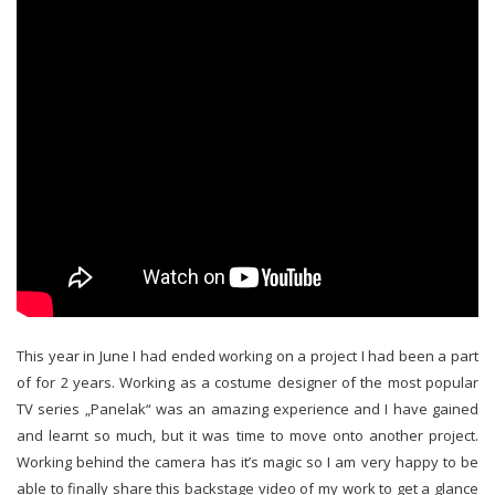
This year in June I had ended working on a project I had been a part
of for 2 years. Working as a costume designer of the most popular
TV series „Panelak“ was an amazing experience and I have gained
and learnt so much, but it was time to move onto another project.
Working behind the camera has it’s magic so I am very happy to be
able to finally share this backstage video of my work to get a glance