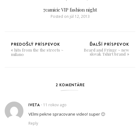
7camicie VIP fashion night
Posted on
júl 12, 2013
PREDOŠLÝ PRÍSPEVOK
ĎALŠÍ PRÍSPEVOK
hits from the the streets ~
Beard and Fringe ~ new
slovak Tshirt brand
milano
2 KOMENTÁRE
IVETA
11 rokov ago
•
VElmi pekne spracovane video! super 🙂
Reply