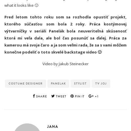
what it looks like 🙂
Pred letom tohto roku som sa rozhodla opustiť projekt,
ktorého súčasťou som bola 2 roky. Práca kostýmovej
výtvarníčky v seriáli Panelák bola neuveriteľná skúsenosť
ktorá mi veľa dala, ale bol čas posunúť sa ďalej. Práca za
kamerou má svoje čaro a ja som veľmi rada, že sa s vami môžem
konečne podeliť o toto skvelé backstage video 🙂
Video by Jakub Steinecker
COSTUME DESIGNER
PANELAK
STYLIST
TV JOJ
SHARE
TWEET
PIN IT
+1
JANA