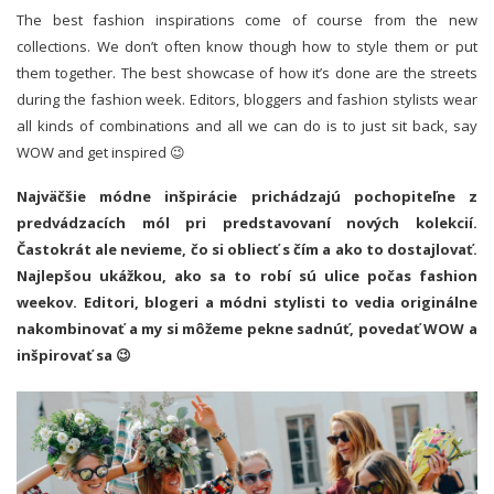
The best fashion inspirations come of course from the new
collections. We don’t often know though how to style them or put
them together. The best showcase of how it’s done are the streets
during the fashion week. Editors, bloggers and fashion stylists wear
all kinds of combinations and all we can do is to just sit back, say
WOW and get inspired 😉
Najväčšie módne inšpirácie prichádzajú pochopiteľne z
predvádzacích mól pri predstavovaní nových kolekcií.
Častokrát ale nevieme, čo si obliecť s čím a ako to dostajlovať.
Najlepšou ukážkou, ako sa to robí sú ulice počas fashion
weekov. Editori, blogeri a módni stylisti to vedia originálne
nakombinovať a my si môžeme pekne sadnúť, povedať WOW a
inšpirovať sa 😉