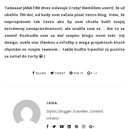
Tadaaaa! JANATINI dnes oslavuje 2 roky! Nemôžem uveriť, že už
ubehlo 730 dní, od kedy som začala písať tento blog. Viem, že
neprispievam tak často ako by som chcela kvôli svojej
extrémnej zaneprázdnenosti, ale snažila som sa … Ale to sa
zmení! Rozhodla som sa dať svojmu blogu novú tvár: iný
design, oveľa viac článkov a infošky o mega projektoch ktoré
chystám so svojim teamom… takže buďte trpezliví (a pustite
sa zatiaľ do torty 😀 )
SHARE
TWEET
PIN IT
+1
JANA
Stylist, blogger, traveller, content
creator.