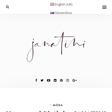
English (UK)
Slovenčina
In
MÓDA