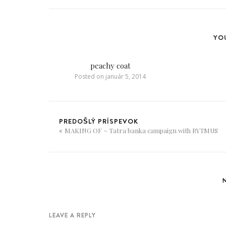
YOU
peachy coat
Posted on
január 5, 2014
PREDOŠLÝ PRÍSPEVOK
MAKING OF ~ Tatra banka campaign with RYTMUS
LEAVE A REPLY