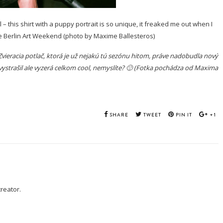
– this shirt with a puppy portrait is so unique, it freaked me out when I
t the Berlin Art Weekend (photo by Maxime Ballesteros)
Zvieracia potlač, ktorá je už nejakú tú sezónu hitom, práve nadobudla nový
vystrašil ale vyzerá celkom cool, nemyslíte? 🙂 (Fotka pochádza od Maxima
SHARE
TWEET
PIN IT
+1
creator.