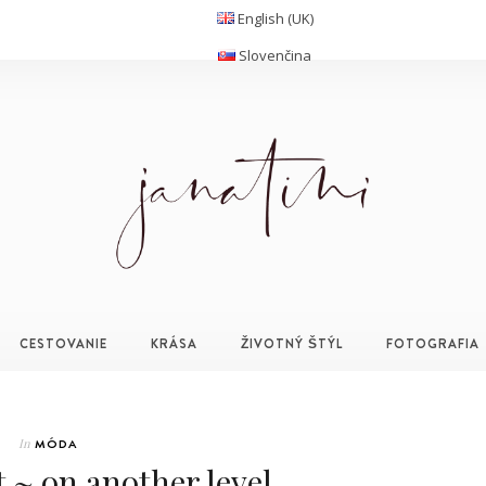
English (UK)
Slovenčina
CESTOVANIE
KRÁSA
ŽIVOTNÝ ŠTÝL
FOTOGRAFIA
In
MÓDA
 ~ on another level