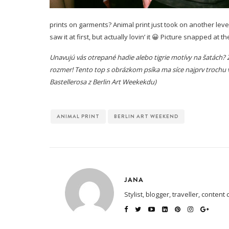
prints on garments? Animal print just took on another level 
saw it at first, but actually lovin’ it 😀 Picture snapped a
Unavujú vás otrepané hadie alebo tigrie motívy na šatách? 
rozmer! Tento top s obrázkom psíka ma síce najprv trochu 
Bastellerosa z Berlin Art Weekekdu)
ANIMAL PRINT
BERLIN ART WEEKEND
JANA
Stylist, blogger, traveller, content 