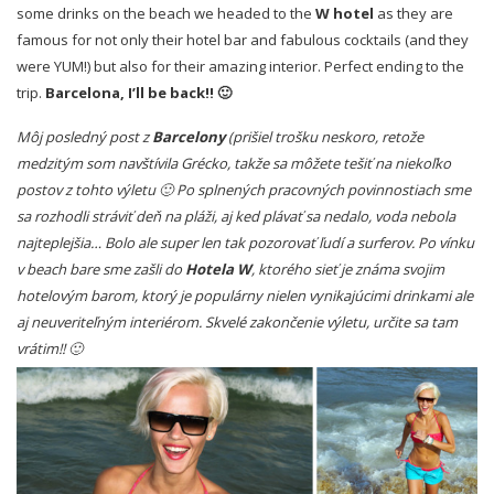
some drinks on the beach we headed to the
W hotel
as they are
famous for not only their hotel bar and fabulous cocktails (and they
were YUM!) but also for their amazing interior. Perfect ending to the
trip.
Barcelona, I’ll be back!! 🙂
Môj posledný post z
Barcelony
(prišiel trošku neskoro, retože
medzitým som navštívila Grécko, takže sa môžete tešiť na niekoľko
postov z tohto výletu 🙂 Po splnených pracovných povinnostiach sme
sa rozhodli stráviť deň na pláži, aj ked plávať sa nedalo, voda nebola
najteplejšia… Bolo ale super len tak pozorovať ľudí a surferov. Po vínku
v beach bare sme zašli do
Hotela W
, ktorého sieť je známa svojim
hotelovým barom, ktorý je populárny nielen vynikajúcimi drinkami ale
aj neuveriteľným interiérom. Skvelé zakončenie výletu, určite sa tam
vrátim!! 🙂