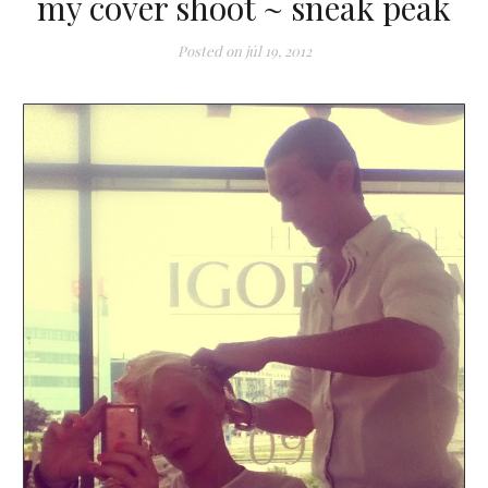
my cover shoot ~ sneak peak
Posted on
júl 19, 2012