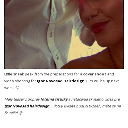
LIttle sneak peak from the preparations for a
cover shoot
and
video shooting for
Igor Novosad Hairdesign
. Pics will be up next
week! 🙂
Malý teaser z príprav
fotenia titulky
a natáčania skvelého videa pre
Igor Novosad hairdesign
…. fotky uvidíte budúci týždeň, máte sa na
čo tešiť! 🙂