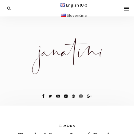
English (UK)
Slovenčina
In
MÓDA