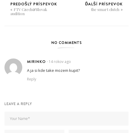
PREDOŠLÝ PRÍSPEVOK
ĎALŠÍ PRÍSPEVOK
FTV Czech&Slovak
the smart clutch
audition
NO COMMENTS
MIRINKO
14 rokov ago
•
A ja si kde take mozem kupit?
Reply
LEAVE A REPLY