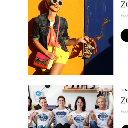
Z
Pos
In
M
Z
Pos