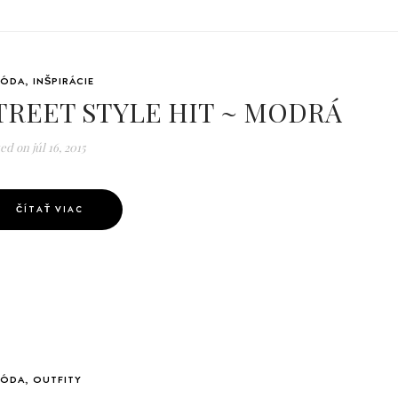
ÓDA
,
INŠPIRÁCIE
TREET STYLE HIT ~ MODRÁ
ted on
júl 16, 2015
ČÍTAŤ VIAC
ÓDA
,
OUTFITY