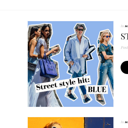
In
M
S
Pos
In
M