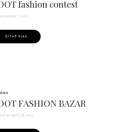
OOT fashion contest
ted on
jún 7, 2015
ČÍTAŤ VIAC
ÓDA
OOT FASHION BAZAR
ted on
apríl 28, 2015