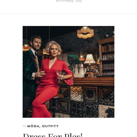
In
MÓDA
,
OUTFITY
Dress For Ples!