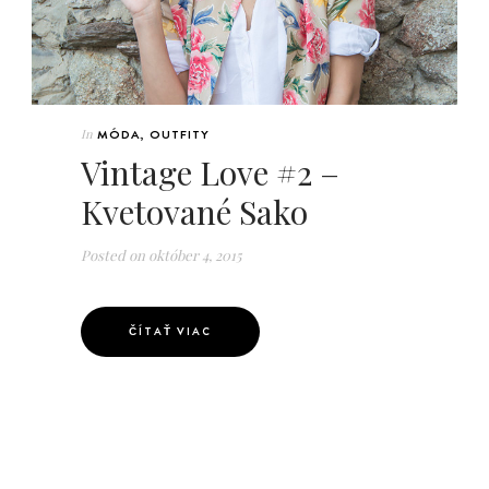
In
MÓDA
,
OUTFITY
Vintage Love #2 –
Kvetované Sako
Posted on
október 4, 2015
ČÍTAŤ VIAC