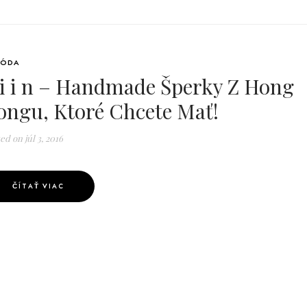
ÓDA
 i i n – Handmade Šperky Z Hong
ongu, Ktoré Chcete Mať!
ted on
júl 3, 2016
ČÍTAŤ VIAC