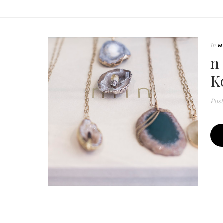
In
M
n
K
Pos