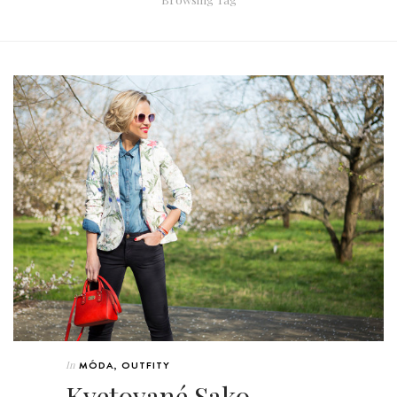
In
MÓDA
,
OUTFITY
Kvetované Sako