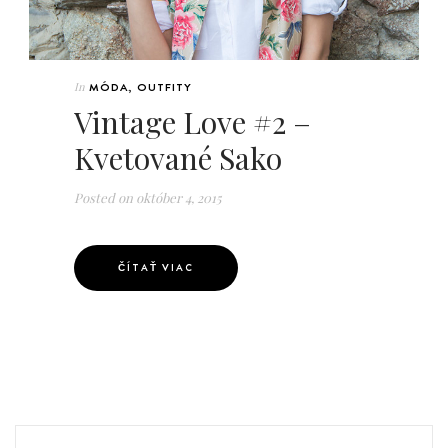
In
MÓDA
,
OUTFITY
Vintage Love #2 –
Kvetované Sako
Posted on
október 4, 2015
ČÍTAŤ VIAC