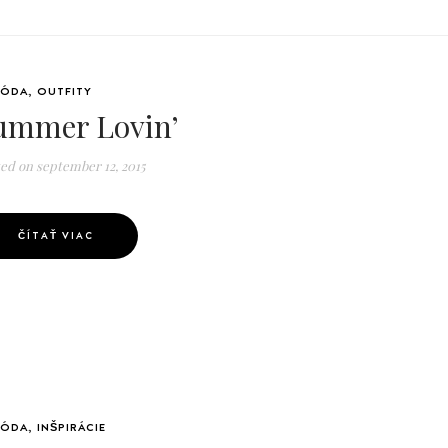
ÓDA
,
OUTFITY
ummer Lovin’
ted on
september 12, 2015
ČÍTAŤ VIAC
ÓDA
,
INŠPIRÁCIE