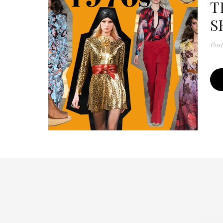
T
S
Pos