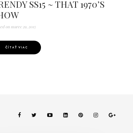
RENDY SS15 ~ THAT 1970’S
HOW
ted on
marec 29, 2015
ČÍTAŤ VIAC