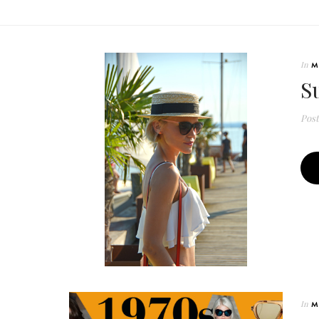
In
M
S
Pos
In
M