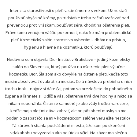
Intenzita starostlivosti o pleť rastie úmerne s vekom. Už nestačí
používať obyčajné krémy, po tridsiatke treba začať uvažovať nad
prevenciou proti vráskam, používať séra, chodiť na ošetrenia pleti.
Práve tomu venujem väčšiu pozornosť, nakoľko mám problematickú
pleť. Kozmetický
salón starostlivo vyberám – dbám na prístup,
hygienu a hlavne na kozmetiku, ktorú používajú.
Nedávno som objavila Dior Institut v Bratislave – jediný kozmetický
salón na Slovensku, ktorý používa na ošetrenie pleti výlučne
kozmetiku Dior. Šla som ako obvykle na čistenie pleti, keďže toto
musím absolvovať dvakrát za mesiac. Celá návšteva prebieha u nich
trochu inak – najprv si dáte čaj, potom sa prezlečiete do pohodlného
župana a ľahnete si. Odlíčia vás, ošetrenie trvá dve hodiny a nikto sa
nikam neponáhľa. Čistenie samotné je ako vždy trošku hardcore,
keďže moja pleť mi dáva zabrať, ale pri pôsobení masky sa mo
podarilo zaspať (čo sa mi v kozmetickom salóne veru ešte nestalo).
Tá zároveň stiahla podráždené miesta, čiže som po skončení
vďakabohu nevyzerala ako po útoku včiel. Na záver ma slečna