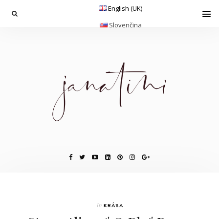
English (UK)
Slovenčina
In
KRÁSA