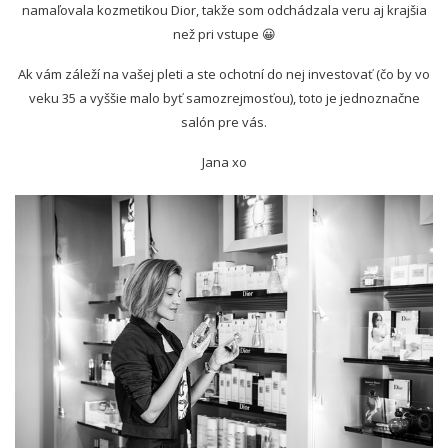
namaľovala kozmetikou Dior, takže som odchádzala veru aj krajšia
než pri vstupe 😀
Ak vám záleží na vašej pleti a ste ochotní do nej investovať (čo by vo
veku 35 a vyššie malo byť samozrejmosťou), toto je jednoznačne
salón pre vás.
Jana xo