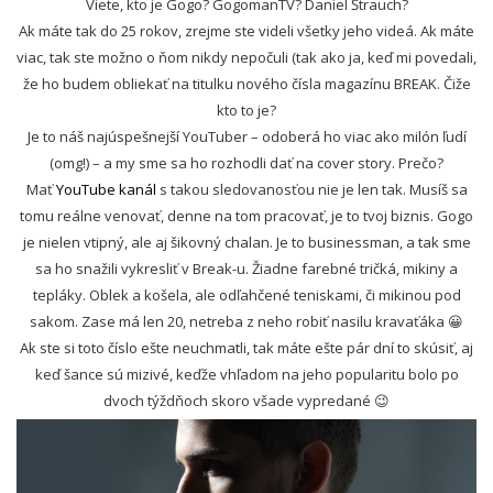
Viete, kto je Gogo? GogomanTV? Daniel Štrauch?
Ak máte tak do 25 rokov, zrejme ste videli všetky jeho videá. Ak máte
viac, tak ste možno o ňom nikdy nepočuli (tak ako ja, keď mi povedali,
že ho budem obliekať na titulku nového čísla magazínu BREAK. Čiže
kto to je?
Je to náš najúspešnejší YouTuber – odoberá ho viac ako milón ľudí
(omg!) – a my sme sa ho rozhodli dať na cover story. Prečo?
Mať
YouTube kanál
s takou sledovanosťou nie je len tak. Musíš sa
tomu reálne venovať, denne na tom pracovať, je to tvoj biznis. Gogo
je nielen vtipný, ale aj šikovný chalan. Je to businessman, a tak sme
sa ho snažili vykresliť v Break-u. Žiadne farebné tričká, mikiny a
tepláky. Oblek a košela, ale odľahčené teniskami, či mikinou pod
sakom. Zase má len 20, netreba z neho robiť nasilu kravaťáka 😀
Ak ste si toto číslo ešte neuchmatli, tak máte ešte pár dní to skúsiť, aj
keď šance sú mizivé, keďže vhľadom na jeho popularitu bolo po
dvoch týždňoch skoro všade vypredané 😉