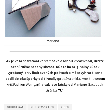
Mariano
Ak je vaša setra/matka/kamoška osobou kreatívnou, určite
ocení ručne robený skvost. Kúpte im originálny kúsok
vyrobený len v limitovaných počtoch a máte vyhraté! Mne
padli do oka šperky od Tineally
(predáva exkluzívne
Showroom
Art&Fashion Weingart
)
a tak isto kúsky od Mariano
(facebook
stránka
TU
).
CHRISTMAS
CHRISTMAS TIPS
GIFTS