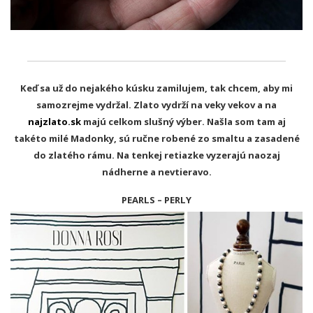
Keď sa už do nejakého kúsku zamilujem, tak chcem, aby mi
samozrejme vydržal. Zlato vydrží na veky vekov a na
najzlato.sk
majú celkom slušný výber. Našla som tam aj
takéto milé Madonky, sú ručne robené zo smaltu a zasadené
do zlatého rámu. Na tenkej retiazke vyzerajú naozaj
nádherne a nevtieravo.
PEARLS – PERLY