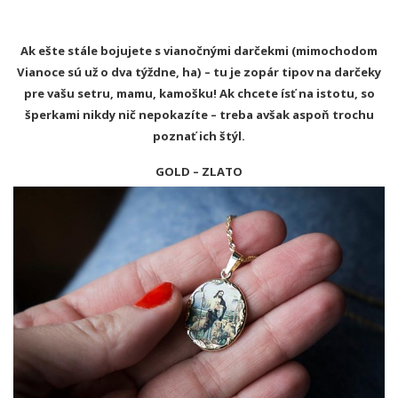
Ak ešte stále bojujete s vianočnými darčekmi (mimochodom
Vianoce sú už o dva týždne, ha) – tu je zopár tipov na darčeky
pre vašu setru, mamu, kamošku! Ak chcete ísť na istotu, so
šperkami nikdy nič nepokazíte – treba avšak aspoň trochu
poznať ich štýl.
GOLD – ZLATO