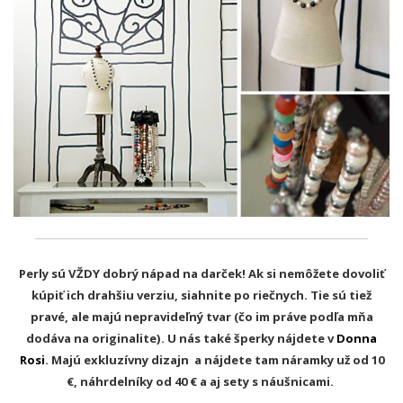
Perly sú VŽDY dobrý nápad na darček! Ak si nemôžete dovoliť
kúpiť ich drahšiu verziu, siahnite po riečnych. Tie sú tiež
pravé, ale majú nepravideľný tvar (čo im práve podľa mňa
dodáva na originalite). U nás také šperky nájdete v
Donna
Rosi
. Majú exkluzívny dizajn a nájdete tam náramky už od 10
€, náhrdelníky od 40 € a aj sety s náušnicami.