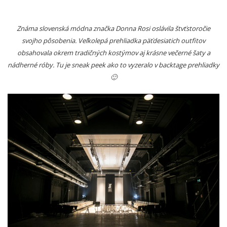
Známa slovenská módna značka Donna Rosi oslávila štvťstoročie
svojho pôsobenia. Veľkolepá prehliadka päťdesiatich outfitov
obsahovala okrem tradičných kostýmov aj krásne večerné šaty a
nádherné róby. Tu je sneak peek ako to vyzeralo v backtage prehliadky
🙂