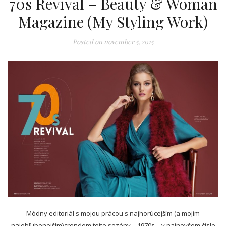
70s Revival – Beauty & Woman
Magazine (My Styling Work)
Posted on
november 5, 2015
Módny editoriál s mojou prácou s najhorúcejším (a mojim
najobľubenejším) trendom tejto sezóny – 1970s – v najnovšom čisle