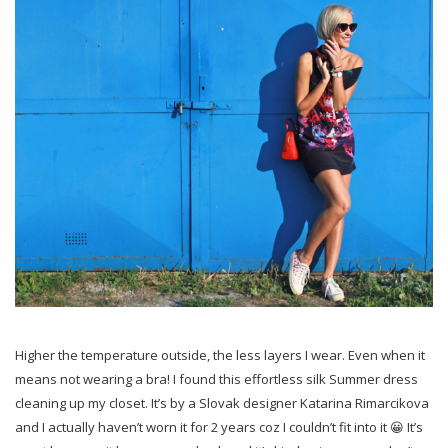
Higher the temperature outside, the less layers I wear. Even when it
means not wearing a bra! I found this effortless silk Summer dress
cleaning up my closet. It’s by a Slovak designer Katarina
Rimarcikova
and I actually haven’t worn it for 2 years coz I couldn’t fit into it 😀 It’s