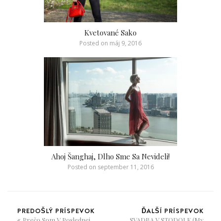
Kvetované Sako
Posted on
máj 9, 2016
Ahoj Šanghaj, Dlho Sme Sa Nevideli!
Posted on
september 11, 2016
PREDOŠLÝ PRÍSPEVOK
ĎALŠÍ PRÍSPEVOK
Prečo Som V Poslednej
SVADBA V STODOLE (My