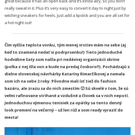
great because it has an open back and it’s kinda airy, so you don’t
really sweat in it. Plus it’s very easy to convert it day to night just by
witching sneakers for heels. Just add a lipstick and you are all set for
a hot night out!
Čím vyššia teplota vonku, tým menej vrstiev mám na sebe (aj
keď to znamená nedať si podrprsenku!) Tieto jednoduché
hodvábne šaty som našla pri nedávnej organizácii skrine
(polka z nej išla von a bude na predaj čoskoro!!). Pochádzajú z
dielne slovenskej návrhárky Kataríny Rimarčíkovej a nemala
som ich na sebe 2 roky. Pôvodne mali ísť tiež do fashion
bazáru, ale zrazu sa do nich zmestím 🙂 Sú skvelé v tom, že sú
veľmi rafinovane strihané a vzdušné a človek sa v nich nepotí.
Jednoduchou výmenou tenisiek za opätky sa tento denný
look premení na večerný – už len rúž a som ready vyraziť do
mesta!