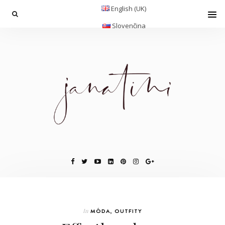
English (UK)
Slovenčina
In
MÓDA
,
OUTFITY