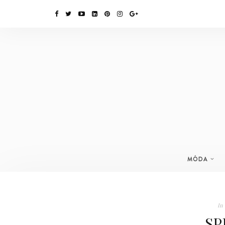
MÓDA
In
SP