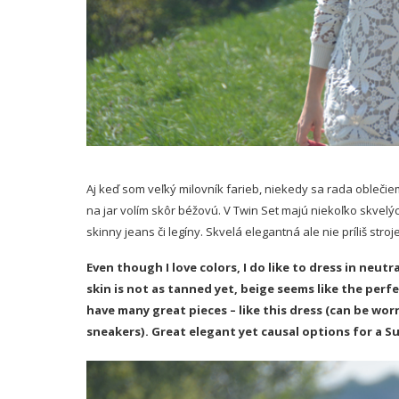
Aj keď som veľký milovník farieb, niekedy sa rada oblečiem
na jar volím skôr béžovú. V Twin Set majú niekoľko skvelých
skinny jeans či legíny.
Skvelá elegantná ale nie príliš stro
Even though I love colors, I do like to dress in neu
skin is not as tanned yet, beige seems like the perfe
have many great pieces – like this dress (can be worn
sneakers). Great elegant yet causal options for a S