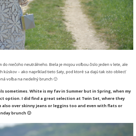
 do niečoho neutrálneho. Biela je mojou voľbou čislo jeden v lete, ale
 kúskov – ako napríklad tieto šaty, pod ktoré sa dajú tak isto obliecť
jená voľba na nedeľný brunch 🙂
trals sometimes. White is my fav in Summer but in Spring, when my
ct option. I did find a great selection at Twin Set, where they
 also over skinny jeans or leggins too and even with flats or
unday brunch 🙂