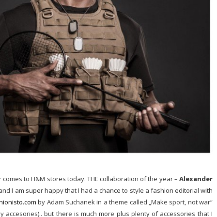
 for comes to H&M stores today. THE collaboration of the year –
Alexander
and I am super happy that I had a chance to style a fashion editorial with
ionisto.com
by Adam Suchanek in a theme called „Make sport, not war“
 accesories).. but there is much more plus plenty of accessories that I