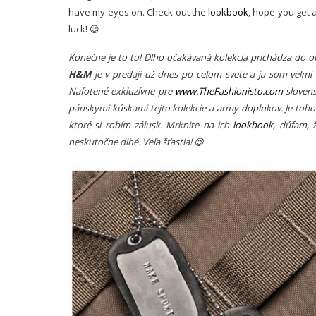
have my eyes on. Check out the
lookbook
, hope you get a
luck! 😉
Konečne je to tu! Dlho očakávaná kolekcia prichádza d
H&M
je v predaji už
dnes po celom svete a ja som veľmi r
Nafotené exkluzívne pre
www.TheFashionisto.com
sloven
pánskymi kúskami tejto kolekcie a army doplnkov. Je toho 
ktoré si robím zálusk. Mrknite na ich
lookbook
, dúfam, 
neskutočne dlhé. Veľa šťastia! 😉