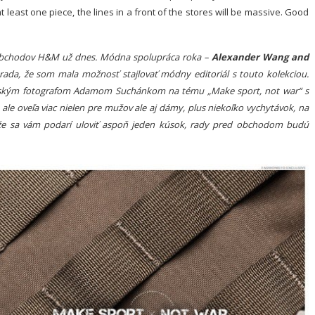
t least one piece, the lines in a front of the stores will be massive. Good
o obchodov H&M už dnes. Módna spolupráca roka –
Alexander Wang and
ada, že som mala možnosť stajlovať módny editoriál s touto kolekciou.
ským fotografom Adamom Suchánkom na tému „Make sport, not war“ s
ale oveľa viac nielen pre mužov ale aj dámy, plus niekoľko vychytávok, na
že sa vám podarí uloviť aspoň jeden kúsok, rady pred obchodom budú