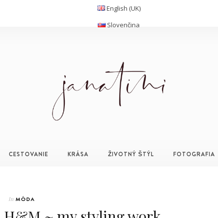
English (UK)
Slovenčina
CESTOVANIE
KRÁSA
ŽIVOTNÝ ŠTÝL
FOTOGRAFIA
In
MÓDA
 H&M ~ my styling work