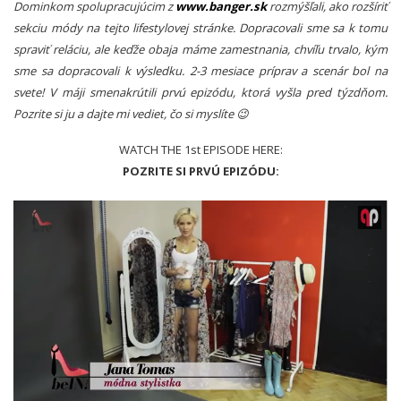
Dominkom spolupracujúcim z
www.banger.sk
rozmýšľali, ako rozšíriť
sekciu módy na tejto lifestylovej stránke. Dopracovali sme sa k tomu
spraviť reláciu, ale keďže obaja máme zamestnania, chvíľu trvalo, kým
sme sa dopracovali k výsledku. 2-3 mesiace príprav a scenár bol na
svete! V máji smenakrútili prvú epizódu, ktorá vyšla pred týzdňom.
Pozrite si ju a dajte mi vediet, čo si myslíte 😉
WATCH THE 1st EPISODE HERE:
POZRITE SI PRVÚ EPIZÓDU: