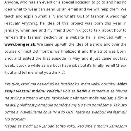
Anyone, who has an event or a special occasion to go to and has no
idea what to wear can send us an email and we will help them. We
teach and explain what is IN and what’s OUT of fashion. A wedding?
Festival? Anything.The idea of this project was born this year in
January, when me and my friend Dominik got to talk about how to
refresh the fashion section on a website he is involved with –
www.banger.sk
. We came up with the idea of a show and over the
course of next 2-3 months we finalized it and the script was born.
Shot and edited the first episode in May and it just came out last
week. It took a while as we both have jobs but it’s finally here!! Check
it out and tell me what you think 😉
Pre tých, ktorí ma nesledujú na facebooku, mám veľkú novinku:
Mám
svoju vlastnú módnu reláciu!
Volá sa
BeIN!
a zameriava sa hlavne
na styling a zmenu image. Ktokoľvek z vás nám môže napísať, s čím a
na akú príležitosť potrebuje pomôcť a my ti s tým pomôžeme. Tak isto
učíme a vysvetľujeme čo je IN a čo OUT. Idete na svadbu? Na festival?
No problem.
Nápad sa zrodil už v januári tohto roku, keď sme s mojim kamošom