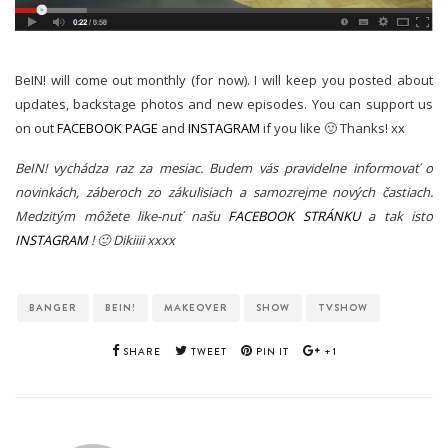
BeIN! will come out monthly (for now). I will keep you posted about
updates, backstage photos and new episodes. You can support us
on out
FACEBOOK PAGE
and
INSTAGRAM
if you like 🙂 Thanks! xx
BeIN! vychádza raz za mesiac. Budem vás pravidelne informovať o
novinkách, záberoch zo zákulisiach a samozrejme nových častiach.
Medzitým môžete like-nuť našu
FACEBOOK STRÁNKU
a tak isto
INSTAGRAM
! 🙂 Dikiiii xxxx
BANGER
BEIN!
MAKEOVER
SHOW
TVSHOW
SHARE
TWEET
PIN IT
+1