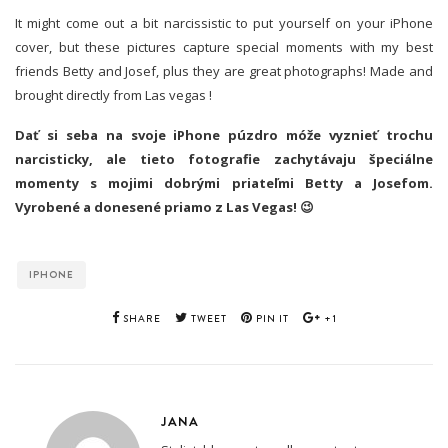
It might come out a bit narcissistic to put yourself on your iPhone
cover, but these pictures capture special moments with my best
friends
Betty and Josef, plus they are great photographs! Made and
brought directly from Las vegas !
Dať si seba na svoje iPhone púzdro móže vyznieť trochu
narcisticky, ale tieto fotografie zachytávaju špeciálne
momenty s mojimi dobrými priateľmi Betty a Josefom.
Vyrobené a donesené priamo z Las Vegas! 😉
IPHONE
SHARE
TWEET
PIN IT
+1
JANA